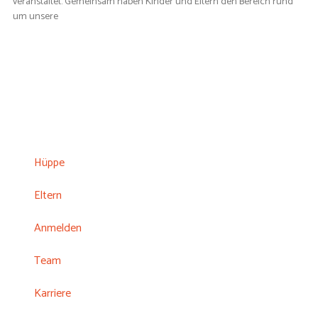
veranstaltet. Gemeinsam haben Kinder und Eltern den Bereich rund
um unsere
Hüppe
Eltern
Anmelden
Team
Karriere