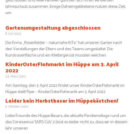
geschlossen und viele Familien gönnten sich ihren verdienten
Jahresurlaub zusammen. Einige Daheimgebliebene nutzen diese Zeit,
um
Gartenumgestaltung abgeschlossen
8. Juli 2022
Die Firma „Rosenfelder – naturnahe KiTa“ hat unseren Garten nach
den Vorstellungen der Eltern und des Teams umgestaltet. Die
Kunstrasenfläche und ein Klettergerüst mussten weichen.
KinderOsterFlohmarkt im Hüppe am 3. April
2022
24. März 2022
Am Sonntag, den 3. April 2022 findet unser KinderOsterFlohmarkt im
Hüppe statt! Flyer – KinderOsterFlohmarkt am 3. April 2022
Leider kein Herbstbasar im Hüppekästchen!
9. Oktober 2020
Liebe Freunde des Hüppe-Basars, die aktuelle Pandemielage rund um
das Coronavirus SARS CoV 2 lässt es leider nicht zu, dass wir in diesem
Jahr unseren