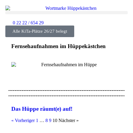
0 22 22 / 654 29
Alle KiTa-Plätze 26/27 belegt
Fernsehaufnahmen im Hüppekästchen
Das Hüppe räumt(e) auf!
« Vorheriger
1
…
8
9
10
Nächster »