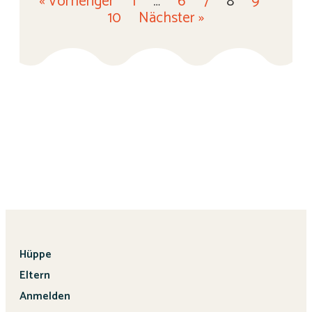
« Vorheriger
1
…
6
7
8
9
10
Nächster »
Hüppe
Eltern
Anmelden