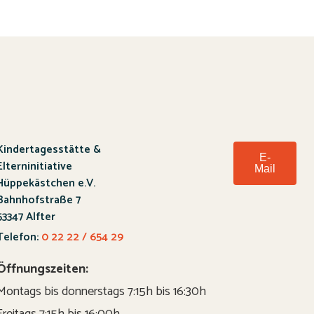
Kindertagesstätte &
E-
Elterninitiative
Mail
Hüppekästchen e.V.
Bahnhofstraße 7
53347 Alfter
Telefon:
0 22 22 / 654 29
Öffnungszeiten:
Montags bis donnerstags 7:15h bis 16:30h