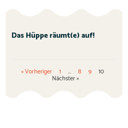
Das Hüppe räumt(e) auf!
« Vorheriger
1
…
8
9
10
Nächster »