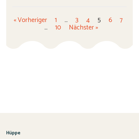
« Vorheriger
1
…
3
4
5
6
7
…
10
Nächster »
Hüppe